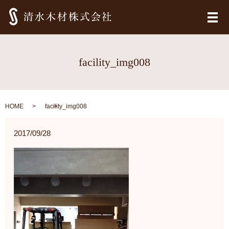
メ
facility_img008
HOME
facility_img008
2017/09/28