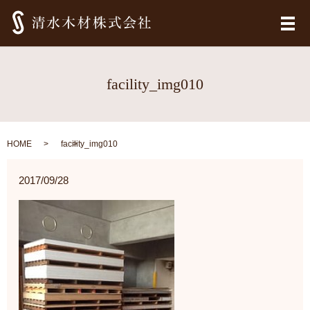
メ
facility_img010
HOME
facility_img010
2017/09/28