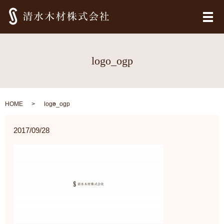
メ
logo_ogp
HOME
logo_ogp
2017/09/28